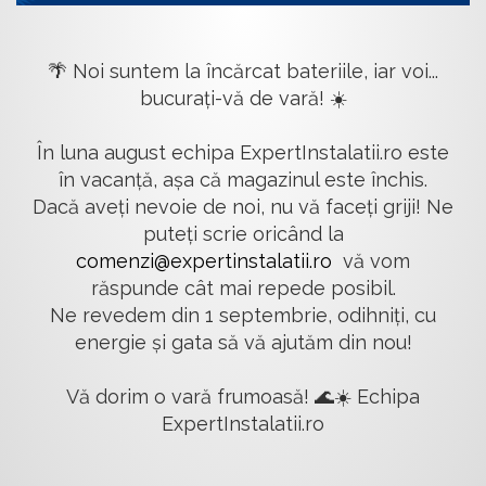
🌴 Noi suntem la încărcat bateriile, iar voi...
bucurați-vă de vară! ☀️
În luna august echipa ExpertInstalatii.ro este
în vacanță, așa că magazinul este închis.
Dacă aveți nevoie de noi, nu vă faceți griji! Ne
puteți scrie oricând la
comenzi@expertinstalatii.ro
vă vom
răspunde cât mai repede posibil.
Ne revedem din 1 septembrie, odihniți, cu
energie și gata să vă ajutăm din nou!
Vă dorim o vară frumoasă! 🌊☀️ Echipa
ExpertInstalatii.ro