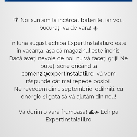
🌴 Noi suntem la încărcat bateriile, iar voi...
bucurați-vă de vară! ☀️
În luna august echipa ExpertInstalatii.ro este
în vacanță, așa că magazinul este închis.
Dacă aveți nevoie de noi, nu vă faceți griji! Ne
puteți scrie oricând la
comenzi@expertinstalatii.ro
vă vom
răspunde cât mai repede posibil.
Ne revedem din 1 septembrie, odihniți, cu
energie și gata să vă ajutăm din nou!
Vă dorim o vară frumoasă! 🌊☀️ Echipa
ExpertInstalatii.ro