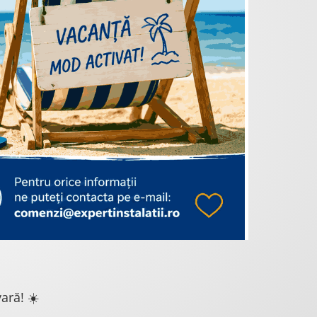
ară! ☀️