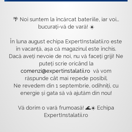
🌴 Noi suntem la încărcat bateriile, iar voi...
bucurați-vă de vară! ☀️
În luna august echipa ExpertInstalatii.ro este
în vacanță, așa că magazinul este închis.
Dacă aveți nevoie de noi, nu vă faceți griji! Ne
puteți scrie oricând la
comenzi@expertinstalatii.ro
vă vom
răspunde cât mai repede posibil.
Ne revedem din 1 septembrie, odihniți, cu
energie și gata să vă ajutăm din nou!
Vă dorim o vară frumoasă! 🌊☀️ Echipa
ExpertInstalatii.ro