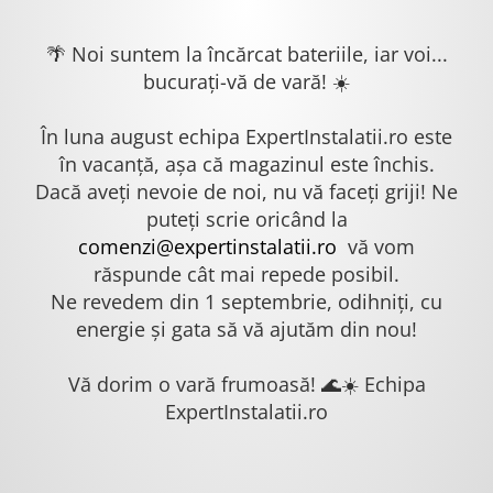
🌴 Noi suntem la încărcat bateriile, iar voi...
bucurați-vă de vară! ☀️
În luna august echipa ExpertInstalatii.ro este
în vacanță, așa că magazinul este închis.
Dacă aveți nevoie de noi, nu vă faceți griji! Ne
puteți scrie oricând la
comenzi@expertinstalatii.ro
vă vom
răspunde cât mai repede posibil.
Ne revedem din 1 septembrie, odihniți, cu
energie și gata să vă ajutăm din nou!
Vă dorim o vară frumoasă! 🌊☀️ Echipa
ExpertInstalatii.ro