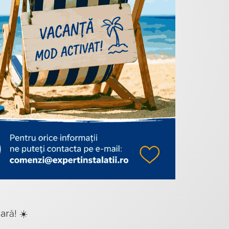
ară! ☀️