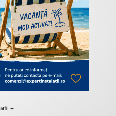
ară! ☀️