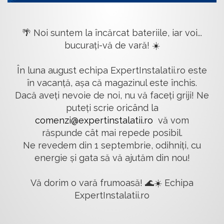
🌴 Noi suntem la încărcat bateriile, iar voi...
bucurați-vă de vară! ☀️
În luna august echipa ExpertInstalatii.ro este
în vacanță, așa că magazinul este închis.
Dacă aveți nevoie de noi, nu vă faceți griji! Ne
puteți scrie oricând la
comenzi@expertinstalatii.ro
vă vom
răspunde cât mai repede posibil.
Ne revedem din 1 septembrie, odihniți, cu
energie și gata să vă ajutăm din nou!
Vă dorim o vară frumoasă! 🌊☀️ Echipa
ExpertInstalatii.ro