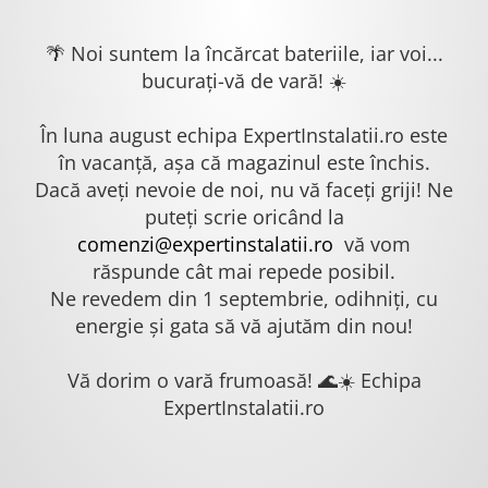
🌴 Noi suntem la încărcat bateriile, iar voi...
bucurați-vă de vară! ☀️
În luna august echipa ExpertInstalatii.ro este
în vacanță, așa că magazinul este închis.
Dacă aveți nevoie de noi, nu vă faceți griji! Ne
puteți scrie oricând la
comenzi@expertinstalatii.ro
vă vom
răspunde cât mai repede posibil.
Ne revedem din 1 septembrie, odihniți, cu
energie și gata să vă ajutăm din nou!
Vă dorim o vară frumoasă! 🌊☀️ Echipa
ExpertInstalatii.ro