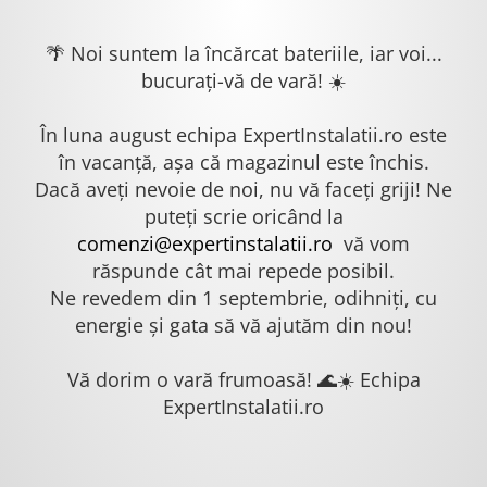
🌴 Noi suntem la încărcat bateriile, iar voi...
bucurați-vă de vară! ☀️
În luna august echipa ExpertInstalatii.ro este
în vacanță, așa că magazinul este închis.
Dacă aveți nevoie de noi, nu vă faceți griji! Ne
puteți scrie oricând la
comenzi@expertinstalatii.ro
vă vom
răspunde cât mai repede posibil.
Ne revedem din 1 septembrie, odihniți, cu
energie și gata să vă ajutăm din nou!
Vă dorim o vară frumoasă! 🌊☀️ Echipa
ExpertInstalatii.ro