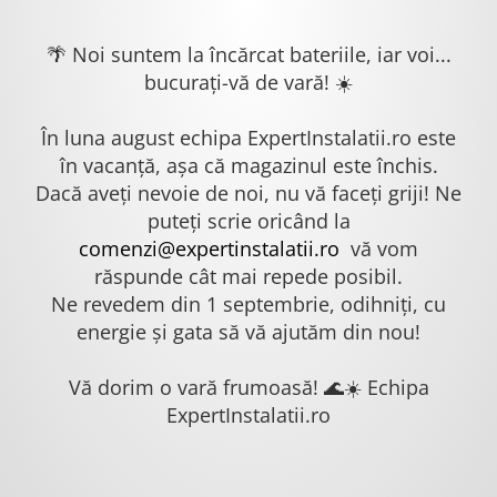
🌴 Noi suntem la încărcat bateriile, iar voi...
bucurați-vă de vară! ☀️
În luna august echipa ExpertInstalatii.ro este
în vacanță, așa că magazinul este închis.
Dacă aveți nevoie de noi, nu vă faceți griji! Ne
puteți scrie oricând la
comenzi@expertinstalatii.ro
vă vom
răspunde cât mai repede posibil.
Ne revedem din 1 septembrie, odihniți, cu
energie și gata să vă ajutăm din nou!
Vă dorim o vară frumoasă! 🌊☀️ Echipa
ExpertInstalatii.ro