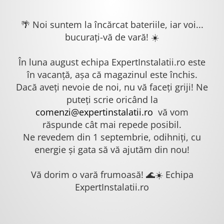
🌴 Noi suntem la încărcat bateriile, iar voi...
bucurați-vă de vară! ☀️
În luna august echipa ExpertInstalatii.ro este
în vacanță, așa că magazinul este închis.
Dacă aveți nevoie de noi, nu vă faceți griji! Ne
puteți scrie oricând la
comenzi@expertinstalatii.ro
vă vom
răspunde cât mai repede posibil.
Ne revedem din 1 septembrie, odihniți, cu
energie și gata să vă ajutăm din nou!
Vă dorim o vară frumoasă! 🌊☀️ Echipa
ExpertInstalatii.ro