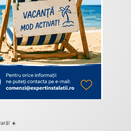
ară! ☀️