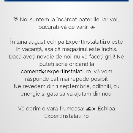
🌴 Noi suntem la încărcat bateriile, iar voi...
bucurați-vă de vară! ☀️
În luna august echipa ExpertInstalatii.ro este
în vacanță, așa că magazinul este închis.
Dacă aveți nevoie de noi, nu vă faceți griji! Ne
puteți scrie oricând la
comenzi@expertinstalatii.ro
vă vom
răspunde cât mai repede posibil.
Ne revedem din 1 septembrie, odihniți, cu
energie și gata să vă ajutăm din nou!
Vă dorim o vară frumoasă! 🌊☀️ Echipa
ExpertInstalatii.ro