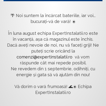
🌴 Noi suntem la încărcat bateriile, iar voi...
bucurați-vă de vară! ☀️
În luna august echipa ExpertInstalatii.ro este
în vacanță, așa că magazinul este închis.
Dacă aveți nevoie de noi, nu vă faceți griji! Ne
puteți scrie oricând la
comenzi@expertinstalatii.ro
vă vom
răspunde cât mai repede posibil.
Ne revedem din 1 septembrie, odihniți, cu
energie și gata să vă ajutăm din nou!
Vă dorim o vară frumoasă! 🌊☀️ Echipa
ExpertInstalatii.ro