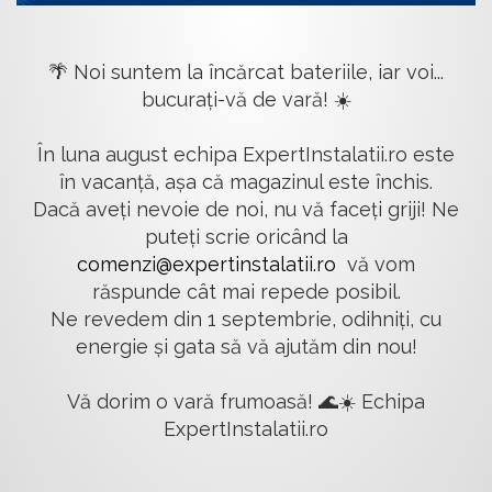
🌴 Noi suntem la încărcat bateriile, iar voi...
bucurați-vă de vară! ☀️
În luna august echipa ExpertInstalatii.ro este
în vacanță, așa că magazinul este închis.
Dacă aveți nevoie de noi, nu vă faceți griji! Ne
puteți scrie oricând la
comenzi@expertinstalatii.ro
vă vom
răspunde cât mai repede posibil.
Ne revedem din 1 septembrie, odihniți, cu
energie și gata să vă ajutăm din nou!
Vă dorim o vară frumoasă! 🌊☀️ Echipa
ExpertInstalatii.ro