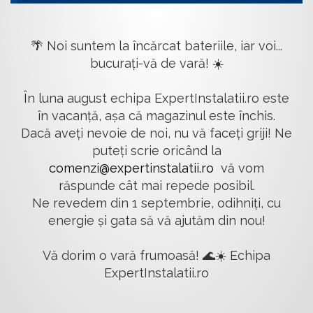
🌴 Noi suntem la încărcat bateriile, iar voi...
bucurați-vă de vară! ☀️
În luna august echipa ExpertInstalatii.ro este
în vacanță, așa că magazinul este închis.
Dacă aveți nevoie de noi, nu vă faceți griji! Ne
puteți scrie oricând la
comenzi@expertinstalatii.ro
vă vom
răspunde cât mai repede posibil.
Ne revedem din 1 septembrie, odihniți, cu
energie și gata să vă ajutăm din nou!
Vă dorim o vară frumoasă! 🌊☀️ Echipa
ExpertInstalatii.ro