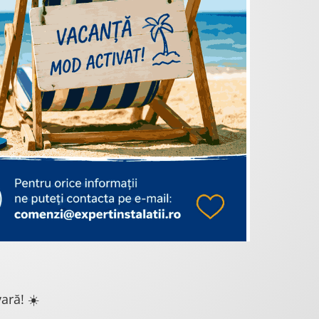
ară! ☀️