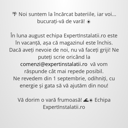
🌴 Noi suntem la încărcat bateriile, iar voi...
bucurați-vă de vară! ☀️
În luna august echipa ExpertInstalatii.ro este
în vacanță, așa că magazinul este închis.
Dacă aveți nevoie de noi, nu vă faceți griji! Ne
puteți scrie oricând la
comenzi@expertinstalatii.ro
vă vom
răspunde cât mai repede posibil.
Ne revedem din 1 septembrie, odihniți, cu
energie și gata să vă ajutăm din nou!
Vă dorim o vară frumoasă! 🌊☀️ Echipa
ExpertInstalatii.ro