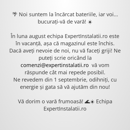
🌴 Noi suntem la încărcat bateriile, iar voi...
bucurați-vă de vară! ☀️
În luna august echipa ExpertInstalatii.ro este
în vacanță, așa că magazinul este închis.
Dacă aveți nevoie de noi, nu vă faceți griji! Ne
puteți scrie oricând la
comenzi@expertinstalatii.ro
vă vom
răspunde cât mai repede posibil.
Ne revedem din 1 septembrie, odihniți, cu
energie și gata să vă ajutăm din nou!
Vă dorim o vară frumoasă! 🌊☀️ Echipa
ExpertInstalatii.ro