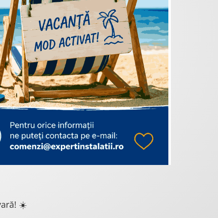
ară! ☀️