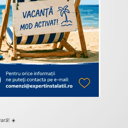
ară! ☀️