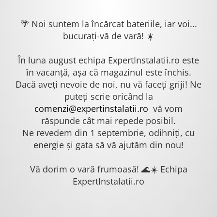
🌴 Noi suntem la încărcat bateriile, iar voi...
bucurați-vă de vară! ☀️
În luna august echipa ExpertInstalatii.ro este
în vacanță, așa că magazinul este închis.
Dacă aveți nevoie de noi, nu vă faceți griji! Ne
puteți scrie oricând la
comenzi@expertinstalatii.ro
vă vom
răspunde cât mai repede posibil.
Ne revedem din 1 septembrie, odihniți, cu
energie și gata să vă ajutăm din nou!
Vă dorim o vară frumoasă! 🌊☀️ Echipa
ExpertInstalatii.ro