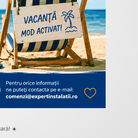
ară! ☀️