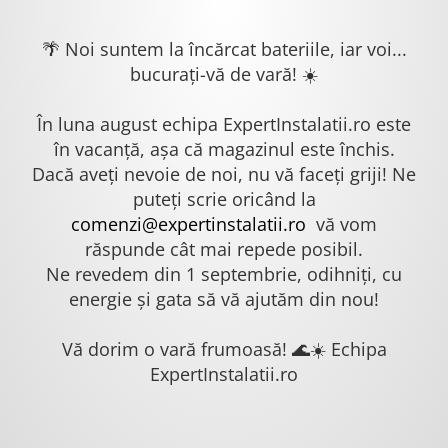
🌴 Noi suntem la încărcat bateriile, iar voi...
bucurați-vă de vară! ☀️
În luna august echipa ExpertInstalatii.ro este
în vacanță, așa că magazinul este închis.
Dacă aveți nevoie de noi, nu vă faceți griji! Ne
puteți scrie oricând la
comenzi@expertinstalatii.ro
vă vom
răspunde cât mai repede posibil.
Ne revedem din 1 septembrie, odihniți, cu
energie și gata să vă ajutăm din nou!
Vă dorim o vară frumoasă! 🌊☀️ Echipa
ExpertInstalatii.ro