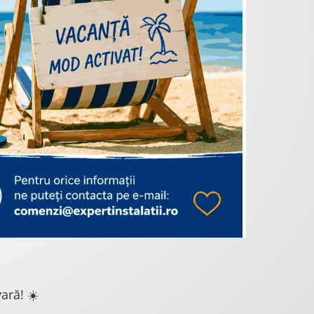
ară! ☀️