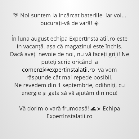
🌴 Noi suntem la încărcat bateriile, iar voi...
bucurați-vă de vară! ☀️
În luna august echipa ExpertInstalatii.ro este
în vacanță, așa că magazinul este închis.
Dacă aveți nevoie de noi, nu vă faceți griji! Ne
puteți scrie oricând la
comenzi@expertinstalatii.ro
vă vom
răspunde cât mai repede posibil.
Ne revedem din 1 septembrie, odihniți, cu
energie și gata să vă ajutăm din nou!
Vă dorim o vară frumoasă! 🌊☀️ Echipa
ExpertInstalatii.ro