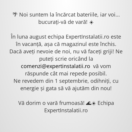
🌴 Noi suntem la încărcat bateriile, iar voi...
bucurați-vă de vară! ☀️
În luna august echipa ExpertInstalatii.ro este
în vacanță, așa că magazinul este închis.
Dacă aveți nevoie de noi, nu vă faceți griji! Ne
puteți scrie oricând la
comenzi@expertinstalatii.ro
vă vom
răspunde cât mai repede posibil.
Ne revedem din 1 septembrie, odihniți, cu
energie și gata să vă ajutăm din nou!
Vă dorim o vară frumoasă! 🌊☀️ Echipa
ExpertInstalatii.ro