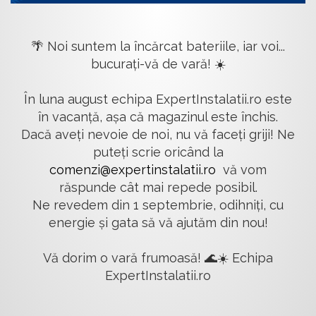
🌴 Noi suntem la încărcat bateriile, iar voi...
bucurați-vă de vară! ☀️
În luna august echipa ExpertInstalatii.ro este
în vacanță, așa că magazinul este închis.
Dacă aveți nevoie de noi, nu vă faceți griji! Ne
puteți scrie oricând la
comenzi@expertinstalatii.ro
vă vom
răspunde cât mai repede posibil.
Ne revedem din 1 septembrie, odihniți, cu
energie și gata să vă ajutăm din nou!
Vă dorim o vară frumoasă! 🌊☀️ Echipa
ExpertInstalatii.ro