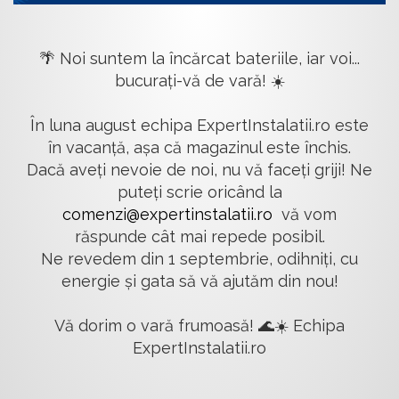
🌴 Noi suntem la încărcat bateriile, iar voi...
bucurați-vă de vară! ☀️
În luna august echipa ExpertInstalatii.ro este
în vacanță, așa că magazinul este închis.
Dacă aveți nevoie de noi, nu vă faceți griji! Ne
puteți scrie oricând la
comenzi@expertinstalatii.ro
vă vom
răspunde cât mai repede posibil.
Ne revedem din 1 septembrie, odihniți, cu
energie și gata să vă ajutăm din nou!
Vă dorim o vară frumoasă! 🌊☀️ Echipa
ExpertInstalatii.ro