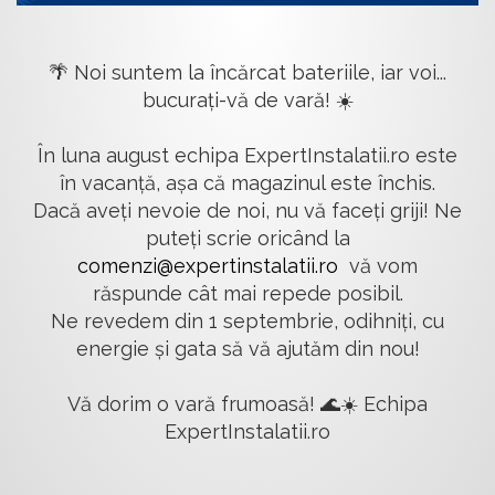
🌴 Noi suntem la încărcat bateriile, iar voi...
bucurați-vă de vară! ☀️
În luna august echipa ExpertInstalatii.ro este
în vacanță, așa că magazinul este închis.
Dacă aveți nevoie de noi, nu vă faceți griji! Ne
puteți scrie oricând la
comenzi@expertinstalatii.ro
vă vom
răspunde cât mai repede posibil.
Ne revedem din 1 septembrie, odihniți, cu
energie și gata să vă ajutăm din nou!
Vă dorim o vară frumoasă! 🌊☀️ Echipa
ExpertInstalatii.ro