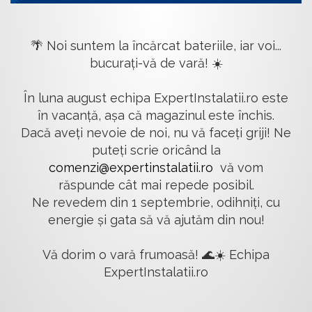
🌴 Noi suntem la încărcat bateriile, iar voi...
bucurați-vă de vară! ☀️
În luna august echipa ExpertInstalatii.ro este
în vacanță, așa că magazinul este închis.
Dacă aveți nevoie de noi, nu vă faceți griji! Ne
puteți scrie oricând la
comenzi@expertinstalatii.ro
vă vom
răspunde cât mai repede posibil.
Ne revedem din 1 septembrie, odihniți, cu
energie și gata să vă ajutăm din nou!
Vă dorim o vară frumoasă! 🌊☀️ Echipa
ExpertInstalatii.ro