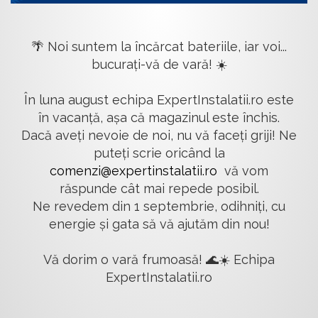
🌴 Noi suntem la încărcat bateriile, iar voi...
bucurați-vă de vară! ☀️
În luna august echipa ExpertInstalatii.ro este
în vacanță, așa că magazinul este închis.
Dacă aveți nevoie de noi, nu vă faceți griji! Ne
puteți scrie oricând la
comenzi@expertinstalatii.ro
vă vom
răspunde cât mai repede posibil.
Ne revedem din 1 septembrie, odihniți, cu
energie și gata să vă ajutăm din nou!
Vă dorim o vară frumoasă! 🌊☀️ Echipa
ExpertInstalatii.ro