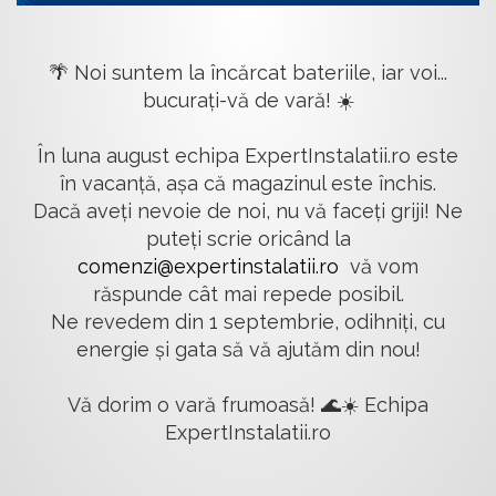
🌴 Noi suntem la încărcat bateriile, iar voi...
bucurați-vă de vară! ☀️
În luna august echipa ExpertInstalatii.ro este
în vacanță, așa că magazinul este închis.
Dacă aveți nevoie de noi, nu vă faceți griji! Ne
puteți scrie oricând la
comenzi@expertinstalatii.ro
vă vom
răspunde cât mai repede posibil.
Ne revedem din 1 septembrie, odihniți, cu
energie și gata să vă ajutăm din nou!
Vă dorim o vară frumoasă! 🌊☀️ Echipa
ExpertInstalatii.ro