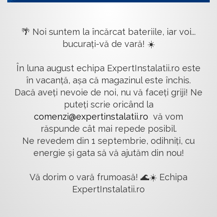
🌴 Noi suntem la încărcat bateriile, iar voi...
bucurați-vă de vară! ☀️
În luna august echipa ExpertInstalatii.ro este
în vacanță, așa că magazinul este închis.
Dacă aveți nevoie de noi, nu vă faceți griji! Ne
puteți scrie oricând la
comenzi@expertinstalatii.ro
vă vom
răspunde cât mai repede posibil.
Ne revedem din 1 septembrie, odihniți, cu
energie și gata să vă ajutăm din nou!
Vă dorim o vară frumoasă! 🌊☀️ Echipa
ExpertInstalatii.ro