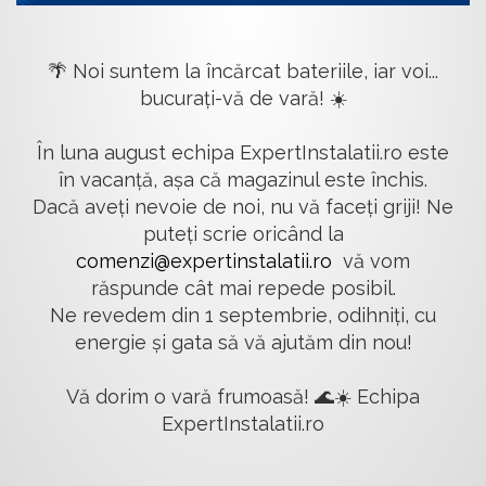
🌴 Noi suntem la încărcat bateriile, iar voi...
bucurați-vă de vară! ☀️
În luna august echipa ExpertInstalatii.ro este
în vacanță, așa că magazinul este închis.
Dacă aveți nevoie de noi, nu vă faceți griji! Ne
puteți scrie oricând la
comenzi@expertinstalatii.ro
vă vom
răspunde cât mai repede posibil.
Ne revedem din 1 septembrie, odihniți, cu
energie și gata să vă ajutăm din nou!
Vă dorim o vară frumoasă! 🌊☀️ Echipa
ExpertInstalatii.ro