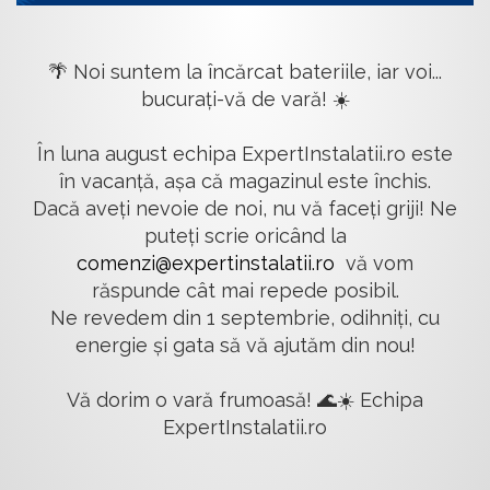
🌴 Noi suntem la încărcat bateriile, iar voi...
bucurați-vă de vară! ☀️
În luna august echipa ExpertInstalatii.ro este
în vacanță, așa că magazinul este închis.
Dacă aveți nevoie de noi, nu vă faceți griji! Ne
puteți scrie oricând la
comenzi@expertinstalatii.ro
vă vom
răspunde cât mai repede posibil.
Ne revedem din 1 septembrie, odihniți, cu
energie și gata să vă ajutăm din nou!
Vă dorim o vară frumoasă! 🌊☀️ Echipa
ExpertInstalatii.ro