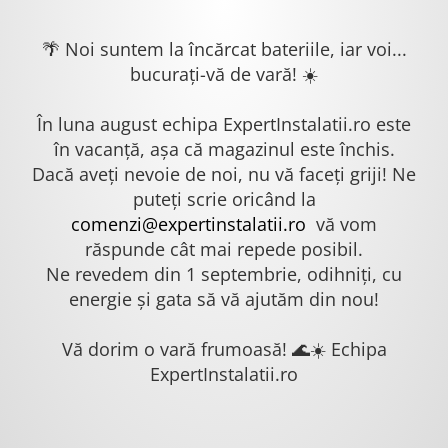
🌴 Noi suntem la încărcat bateriile, iar voi...
bucurați-vă de vară! ☀️
În luna august echipa ExpertInstalatii.ro este
în vacanță, așa că magazinul este închis.
Dacă aveți nevoie de noi, nu vă faceți griji! Ne
puteți scrie oricând la
comenzi@expertinstalatii.ro
vă vom
răspunde cât mai repede posibil.
Ne revedem din 1 septembrie, odihniți, cu
energie și gata să vă ajutăm din nou!
Vă dorim o vară frumoasă! 🌊☀️ Echipa
ExpertInstalatii.ro