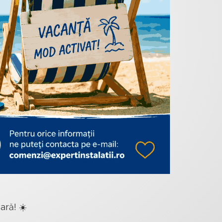
ară! ☀️