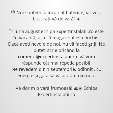
🌴 Noi suntem la încărcat bateriile, iar voi...
bucurați-vă de vară! ☀️
În luna august echipa ExpertInstalatii.ro este
în vacanță, așa că magazinul este închis.
Dacă aveți nevoie de noi, nu vă faceți griji! Ne
puteți scrie oricând la
comenzi@expertinstalatii.ro
vă vom
răspunde cât mai repede posibil.
Ne revedem din 1 septembrie, odihniți, cu
energie și gata să vă ajutăm din nou!
Vă dorim o vară frumoasă! 🌊☀️ Echipa
ExpertInstalatii.ro