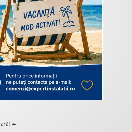
ară! ☀️