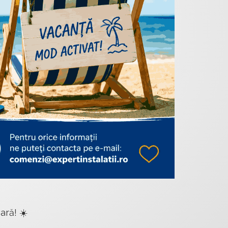
ară! ☀️