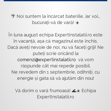
🌴 Noi suntem la încărcat bateriile, iar voi...
bucurați-vă de vară! ☀️
În luna august echipa ExpertInstalatii.ro este
în vacanță, așa că magazinul este închis.
Dacă aveți nevoie de noi, nu vă faceți griji! Ne
puteți scrie oricând la
comenzi@expertinstalatii.ro
vă vom
răspunde cât mai repede posibil.
Ne revedem din 1 septembrie, odihniți, cu
energie și gata să vă ajutăm din nou!
Vă dorim o vară frumoasă! 🌊☀️ Echipa
ExpertInstalatii.ro