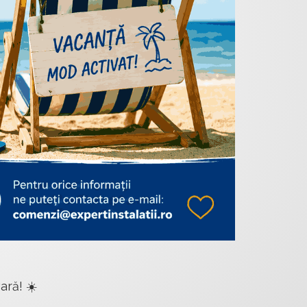
ară! ☀️