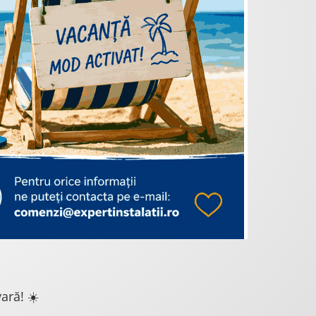
ară! ☀️