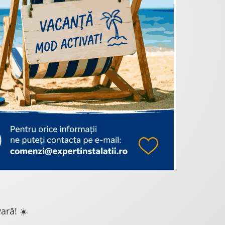
ară! ☀️