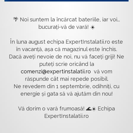
🌴 Noi suntem la încărcat bateriile, iar voi...
bucurați-vă de vară! ☀️
În luna august echipa ExpertInstalatii.ro este
în vacanță, așa că magazinul este închis.
Dacă aveți nevoie de noi, nu vă faceți griji! Ne
puteți scrie oricând la
comenzi@expertinstalatii.ro
vă vom
răspunde cât mai repede posibil.
Ne revedem din 1 septembrie, odihniți, cu
energie și gata să vă ajutăm din nou!
Vă dorim o vară frumoasă! 🌊☀️ Echipa
ExpertInstalatii.ro