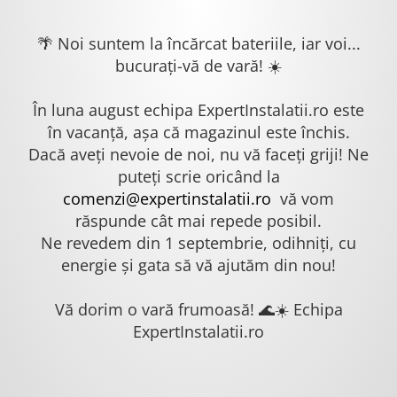
🌴 Noi suntem la încărcat bateriile, iar voi...
bucurați-vă de vară! ☀️
În luna august echipa ExpertInstalatii.ro este
în vacanță, așa că magazinul este închis.
Dacă aveți nevoie de noi, nu vă faceți griji! Ne
puteți scrie oricând la
comenzi@expertinstalatii.ro
vă vom
răspunde cât mai repede posibil.
Ne revedem din 1 septembrie, odihniți, cu
energie și gata să vă ajutăm din nou!
Vă dorim o vară frumoasă! 🌊☀️ Echipa
ExpertInstalatii.ro