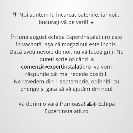
🌴 Noi suntem la încărcat bateriile, iar voi...
bucurați-vă de vară! ☀️
În luna august echipa ExpertInstalatii.ro este
în vacanță, așa că magazinul este închis.
Dacă aveți nevoie de noi, nu vă faceți griji! Ne
puteți scrie oricând la
comenzi@expertinstalatii.ro
vă vom
răspunde cât mai repede posibil.
Ne revedem din 1 septembrie, odihniți, cu
energie și gata să vă ajutăm din nou!
Vă dorim o vară frumoasă! 🌊☀️ Echipa
ExpertInstalatii.ro