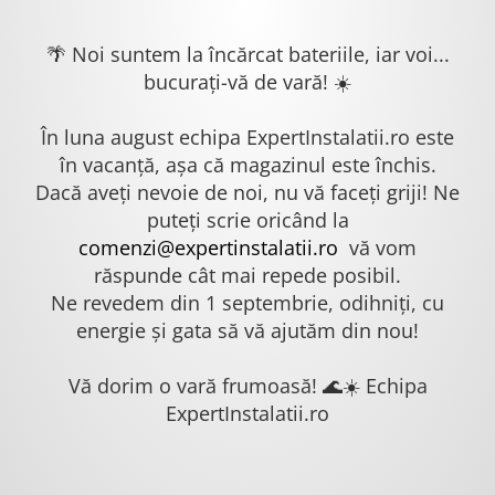
🌴 Noi suntem la încărcat bateriile, iar voi...
bucurați-vă de vară! ☀️
În luna august echipa ExpertInstalatii.ro este
în vacanță, așa că magazinul este închis.
Dacă aveți nevoie de noi, nu vă faceți griji! Ne
puteți scrie oricând la
comenzi@expertinstalatii.ro
vă vom
răspunde cât mai repede posibil.
Ne revedem din 1 septembrie, odihniți, cu
energie și gata să vă ajutăm din nou!
Vă dorim o vară frumoasă! 🌊☀️ Echipa
ExpertInstalatii.ro